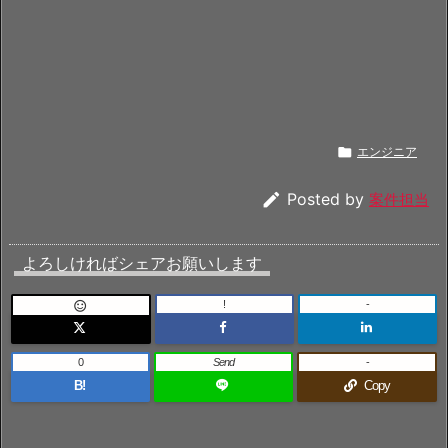

エンジニア

Posted by
案件担当
よろしければシェアお願いします
!
-

0
Send
-
B!
Copy