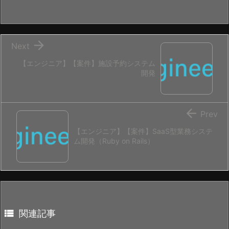

Next
【エンジニア】【案件】施設予約システム
開発

Prev
【エンジニア】【案件】SaaS型業務システ
ム開発（Ruby on Rails）

関連記事