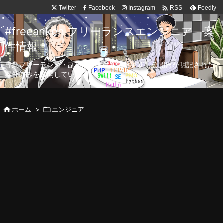

Twitter
Facebook
Instagram
Feedly
RSS
#freeanken フリーランスエンジニア 案
件情報
専業フリーランス・副業向け案件を毎日更新！公開日が明記された
案件のみを公開しています。

ホーム
>

エンジニア