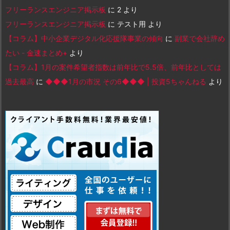
フリーランスエンジニア掲示板
に
2
より
フリーランスエンジニア掲示板
に
テスト用
より
【コラム】中小企業デジタル化応援隊事業の傾向
に
副業で会社辞め
たい - 金速まとめ+
より
【コラム】1月の案件希望者指数は前年比で5.5倍、前年比としては
過去最高
に
◆◆◆1月の市況 その6◆◆◆ | 投資5ちゃんねる
より