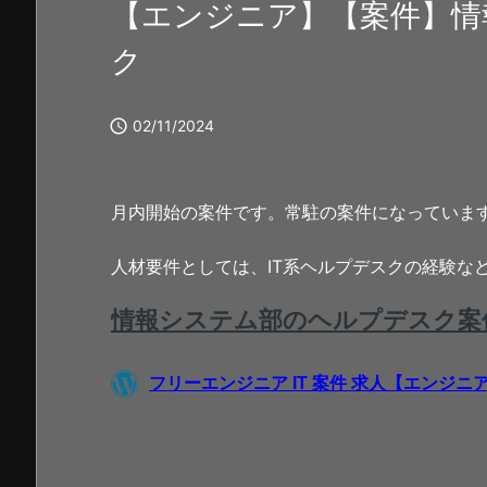
【エンジニア】【案件】情
ク

02/11/2024
月内開始の案件です。常駐の案件になっていま
人材要件としては、IT系ヘルプデスクの経験な