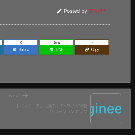

Posted by
案件担当
0
Send
-
B!
Hatena
LINE
Copy

Next
【エンジニア】【案件】RHELのMW製
品バージョンアップ