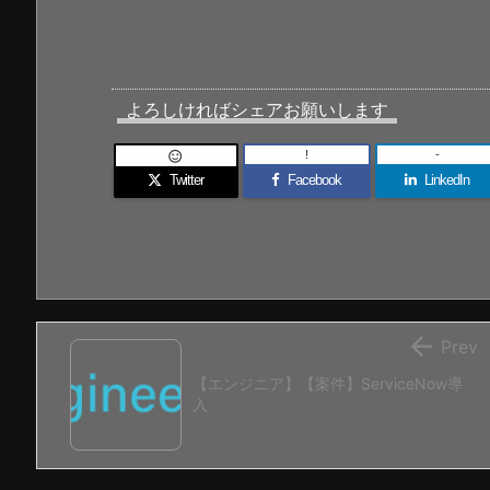
よろしければシェアお願いします
!
-

Twitter
Facebook
LinkedIn

Prev
【エンジニア】【案件】ServiceNow導
入