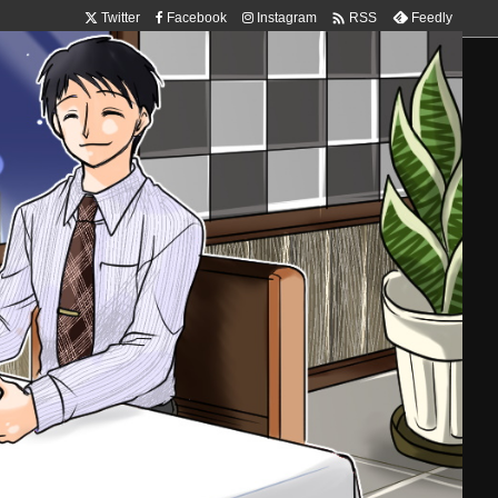

Twitter
Facebook
Instagram
Feedly
RSS