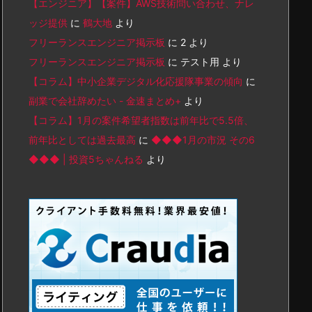
【エンジニア】【案件】AWS技術問い合わせ、ナレ
ッジ提供
に
鶴大地
より
フリーランスエンジニア掲示板
に
2
より
フリーランスエンジニア掲示板
に
テスト用
より
【コラム】中小企業デジタル化応援隊事業の傾向
に
副業で会社辞めたい - 金速まとめ+
より
【コラム】1月の案件希望者指数は前年比で5.5倍、
前年比としては過去最高
に
◆◆◆1月の市況 その6
◆◆◆ | 投資5ちゃんねる
より