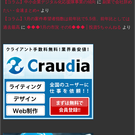
【コラム】中小企業デジタル化応援隊事業の傾向
に
副業で会社辞め
たい - 金速まとめ+
より
【コラム】1月の案件希望者指数は前年比で5.5倍、前年比としては
過去最高
に
◆◆◆1月の市況 その6◆◆◆ | 投資5ちゃんねる
より