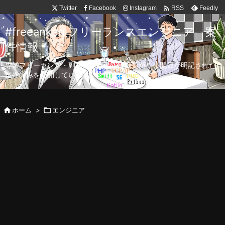

Twitter
Facebook
Instagram
Feedly
RSS
#freeanken フリーランスエンジニア 案
件情報
専業フリーランス・副業向け案件を毎日更新！公開日が明記された
案件のみを公開しています。

ホーム
>

エンジニア