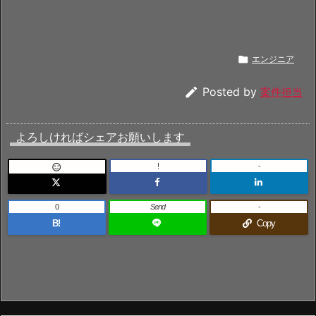

エンジニア

Posted by
案件担当
よろしければシェアお願いします
!
-

0
Send
-
B!
Copy