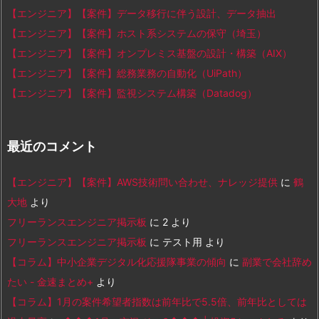
【エンジニア】【案件】データ移行に伴う設計、データ抽出
【エンジニア】【案件】ホスト系システムの保守（埼玉）
【エンジニア】【案件】オンプレミス基盤の設計・構築（AIX）
【エンジニア】【案件】総務業務の自動化（UiPath）
【エンジニア】【案件】監視システム構築（Datadog）
最近のコメント
【エンジニア】【案件】AWS技術問い合わせ、ナレッジ提供
に
鶴
大地
より
フリーランスエンジニア掲示板
に
2
より
フリーランスエンジニア掲示板
に
テスト用
より
【コラム】中小企業デジタル化応援隊事業の傾向
に
副業で会社辞め
たい - 金速まとめ+
より
【コラム】1月の案件希望者指数は前年比で5.5倍、前年比としては