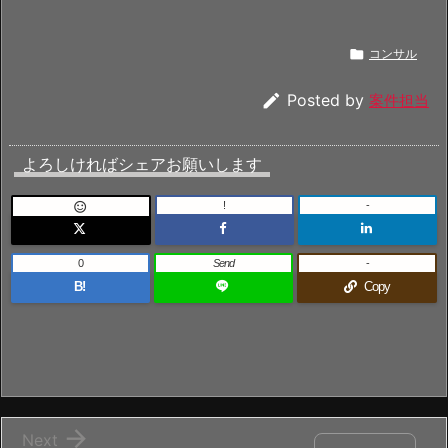

コンサル

Posted by
案件担当
よろしければシェアお願いします
!
-

0
Send
-
B!
Copy

Next