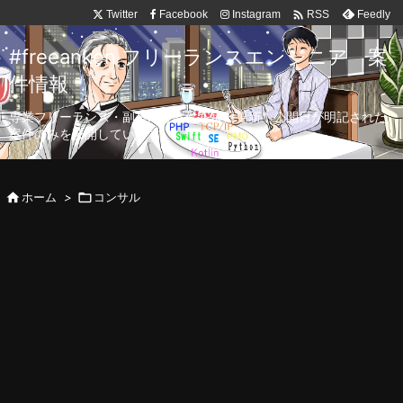

Twitter
Facebook
Instagram
Feedly
RSS
#freeanken フリーランスエンジニア 案
件情報
専業フリーランス・副業向け案件を毎日更新！公開日が明記された
案件のみを公開しています。

ホーム
>

コンサル