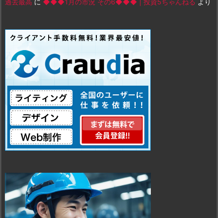
過去最高
に
◆◆◆1月の市況 その6◆◆◆ | 投資5ちゃんねる
より