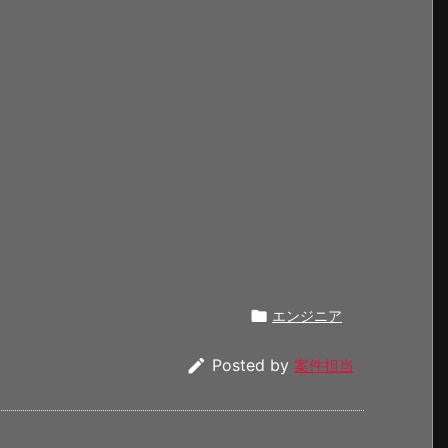

エンジニア

Posted by
案件担当