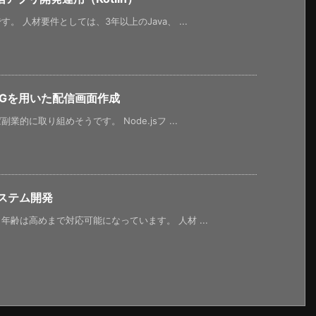
 人材要件としては、3年以上のJava、 ...
CGを用いた配信画面作成
に取り組めそうです。 Node.jsフ ...
ステム開発
齢は高めまで対応可能になっています。 人材 ...