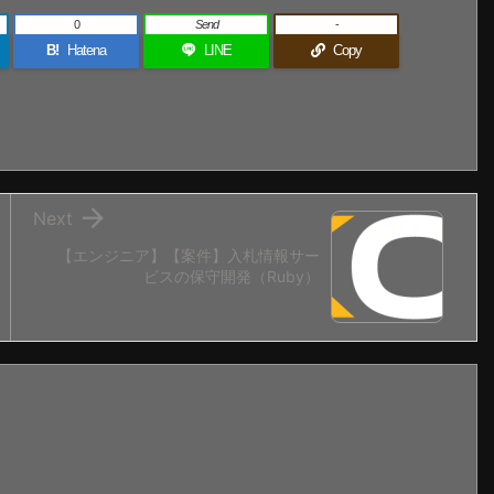
0
Send
-
B!
Hatena
LINE
Copy

Next
【エンジニア】【案件】入札情報サー
ビスの保守開発（Ruby）