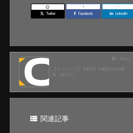
!
-

Twitter
Facebook
LinkedIn

Prev
【エンジニア】【案件】AI翻訳SaaS開
発（地方可）

関連記事