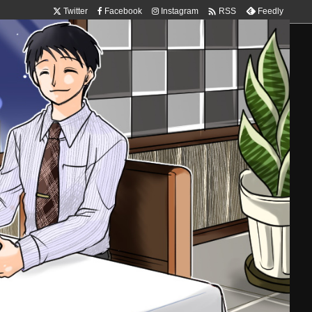

Twitter
Facebook
Instagram
Feedly
RSS