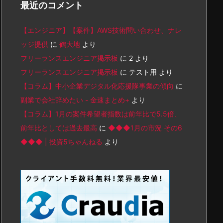
最近のコメント
【エンジニア】【案件】AWS技術問い合わせ、ナレ
ッジ提供
に
鶴大地
より
フリーランスエンジニア掲示板
に
2
より
フリーランスエンジニア掲示板
に
テスト用
より
【コラム】中小企業デジタル化応援隊事業の傾向
に
副業で会社辞めたい - 金速まとめ+
より
【コラム】1月の案件希望者指数は前年比で5.5倍、
前年比としては過去最高
に
◆◆◆1月の市況 その6
◆◆◆ | 投資5ちゃんねる
より