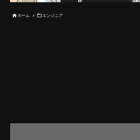

ホーム
>

エンジニア