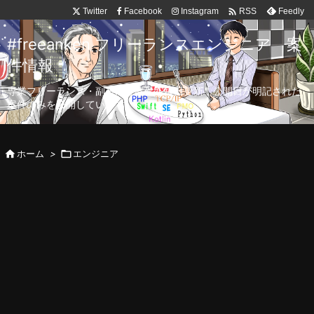

Twitter
Facebook
Instagram
Feedly
RSS
#freeanken フリーランスエンジニア 案
件情報
専業フリーランス・副業向け案件を毎日更新！公開日が明記された
案件のみを公開しています。

ホーム
>

エンジニア