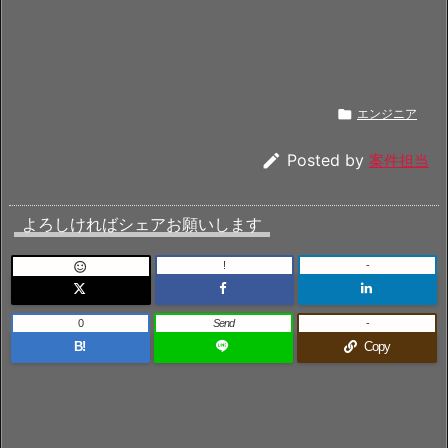

エンジニア

Posted by
案件担当
よろしければシェアお願いします
!
-

0
Send
-
B!
Copy