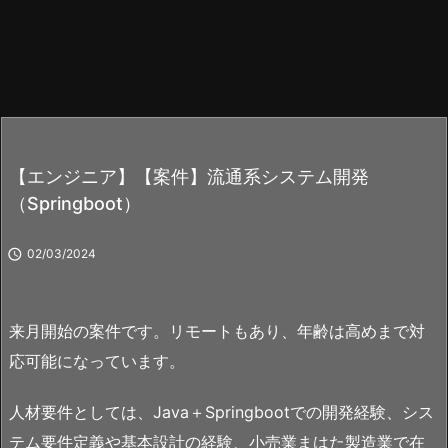
【エンジニア】【案件】流通系システム開発
（Springboot）

02/03/2024
来月開始の案件です。リモートもあり、年齢は高めまで対
応可能になっています。
人材要件としては、Java＋Springbootでの開発経験、シス
テム要件定義や基本設計の経験、小売業まはた製造業で在