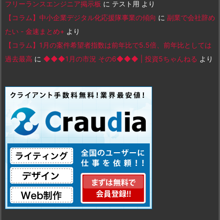
フリーランスエンジニア掲示板
に
テスト用
より
【コラム】中小企業デジタル化応援隊事業の傾向
に
副業で会社辞め
たい - 金速まとめ+
より
【コラム】1月の案件希望者指数は前年比で5.5倍、前年比としては
過去最高
に
◆◆◆1月の市況 その6◆◆◆ | 投資5ちゃんねる
より