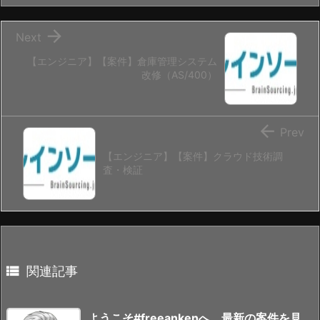

Next
【エンジニア】【案件】倉庫管理システム
改修（AS/400）

Prev
【エンジニア】【案件】クラウド技術調
査・検証

関連記事
ようこそ#freeankenへ、最新の案件を見