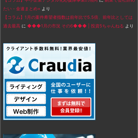
たい - 金速まとめ+
より
【コラム】1月の案件希望者指数は前年比で5.5倍、前年比としては
過去最高
に
◆◆◆1月の市況 その6◆◆◆ | 投資5ちゃんねる
より