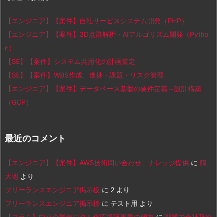
【エンジニア】【案件】自社サービスシステム開発（PHP）
【エンジニア】【案件】3D点群解析・AIアルゴリズム開発（Pytho
n）
【SE】【案件】システム共用化の計画策定
【SE】【案件】WBS作成、進捗・課題・リスク管理
【エンジニア】【案件】データベース基盤の要件定義～設計構築
（GCP）
最近のコメント
【エンジニア】【案件】AWS技術問い合わせ、ナレッジ提供
に
鶴
大地
より
フリーランスエンジニア掲示板
に
2
より
フリーランスエンジニア掲示板
に
テスト用
より
【コラム】中小企業デジタル化応援隊事業の傾向
に
副業で会社辞め