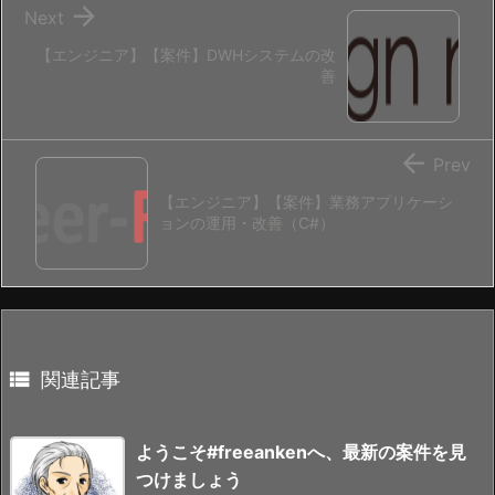

Next
【エンジニア】【案件】DWHシステムの改
善

Prev
【エンジニア】【案件】業務アプリケーシ
ョンの運用・改善（C#）

関連記事
ようこそ#freeankenへ、最新の案件を見
つけましょう