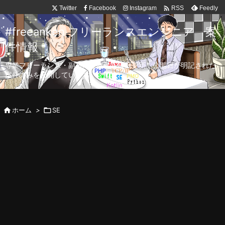

Twitter
Facebook
Instagram
Feedly
RSS
#freeanken フリーランスエンジニア 案
件情報
専業フリーランス・副業向け案件を毎日更新！公開日が明記された
案件のみを公開しています。

ホーム
>

SE