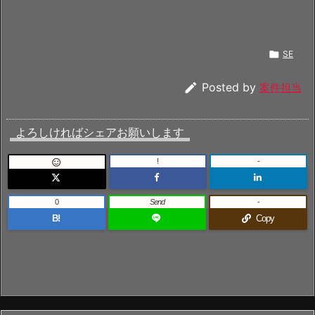

SE

Posted by
案件担当
よろしければシェアお願いします
!
-

0
Send
-
B!
Copy