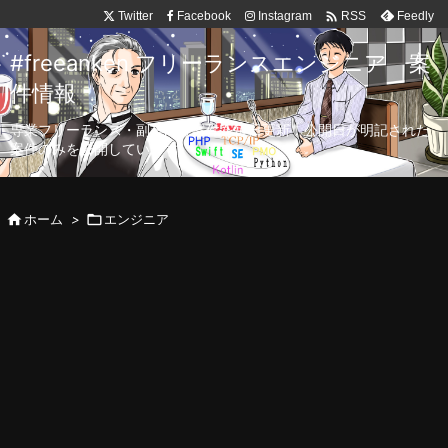

Twitter
Facebook
Instagram
Feedly
RSS
#freeanken フリーランスエンジニア 案
件情報
専業フリーランス・副業向け案件を毎日更新！公開日が明記された
案件のみを公開しています。

ホーム
>

エンジニア