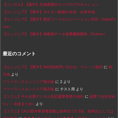
【コンサル】【案件】茨城県鹿行エリアのプロモーション
【エンジニア】【案件】ポケモン動画の企画・台本作成
【エンジニア】【案件】既存コードのコンバージョン対応（SalesFo
rce）
【エンジニア】【案件】車載側データ連携機能開発（Python）
最近のコメント
【エンジニア】【案件】AWS技術問い合わせ、ナレッジ提供
に
鶴
大地
より
フリーランスエンジニア掲示板
に
2
より
フリーランスエンジニア掲示板
に
テスト用
より
【コラム】中小企業デジタル化応援隊事業の傾向
に
副業で会社辞め
たい - 金速まとめ+
より
【コラム】1月の案件希望者指数は前年比で5.5倍、前年比としては