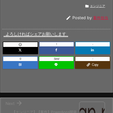

エンジニア

Posted by
案件担当
よろしければシェアお願いします
!
-

0
Send
-
B!
Copy

Next
【エンジニア】【案件】PowerApps開発