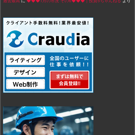
過去最高
に
◆◆◆1月の市況 その6◆◆◆ | 投資5ちゃんねる
より