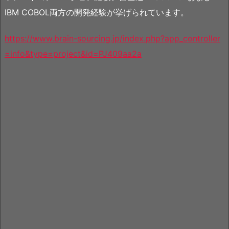
IBM COBOL両方の開発経験が挙げられています。
https://www.brain-sourcing.jp/index.php?app_controller
=info&type=project&id=PJ409aa2a