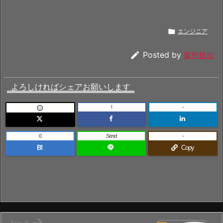

エンジニア

Posted by
案件担当
よろしければシェアお願いします
!
-

0
Send
-
B!
Copy
