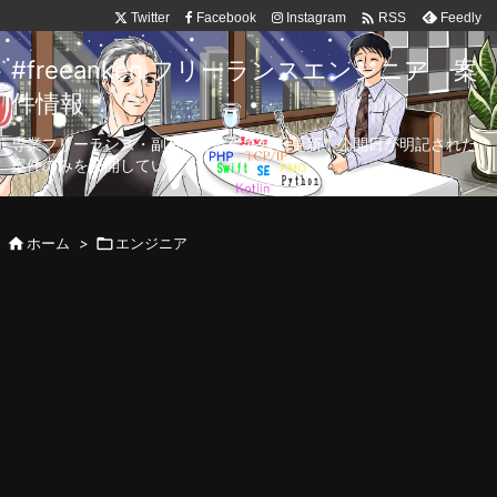

Twitter
Facebook
Instagram
Feedly
RSS
#freeanken フリーランスエンジニア 案
件情報
専業フリーランス・副業向け案件を毎日更新！公開日が明記された
案件のみを公開しています。

ホーム
>

エンジニア