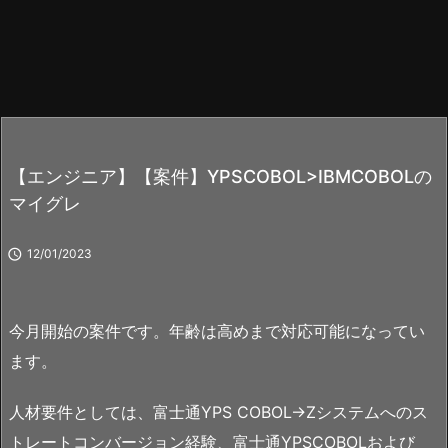
【エンジニア】【案件】YPSCOBOL>IBMCOBOLの
マイグレ

12/01/2023
今月開始の案件です。年齢は高めまで対応可能になってい
ます。
人材要件としては、富士通YPS COBOL→Zシステムへのス
トレートコンバージョン経験、富士通YPSCOBOLおよび