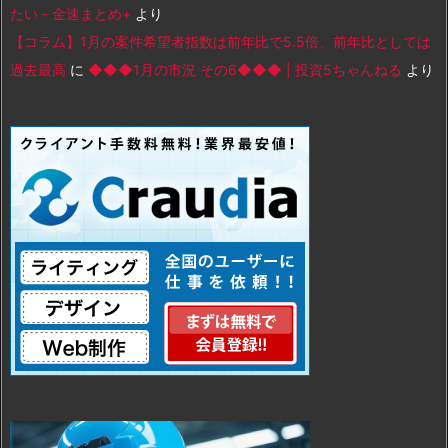
たい - 金速まとめ+
より
【コラム】1月の案件希望者指数は前年比で5.5倍、前年比としては
過去最高
に
◆◆◆1月の市況 その6◆◆◆ | 投資5ちゃんねる
より