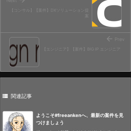
Next
【コンサル】【案件】DXソリューション提
案

Prev
【エンジニア】【案件】BIG IP エンジニア

関連記事
ようこそ#freeankenへ、最新の案件を見
つけましょう