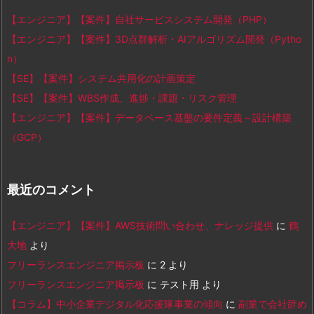
【エンジニア】【案件】自社サービスシステム開発（PHP）
【エンジニア】【案件】3D点群解析・AIアルゴリズム開発（Pytho
n）
【SE】【案件】システム共用化の計画策定
【SE】【案件】WBS作成、進捗・課題・リスク管理
【エンジニア】【案件】データベース基盤の要件定義～設計構築
（GCP）
最近のコメント
【エンジニア】【案件】AWS技術問い合わせ、ナレッジ提供
に
鶴
大地
より
フリーランスエンジニア掲示板
に
2
より
フリーランスエンジニア掲示板
に
テスト用
より
【コラム】中小企業デジタル化応援隊事業の傾向
に
副業で会社辞め