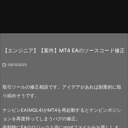
【エンジニア】【案件】MT4 EAのソースコード修正

09/10/2023
取引ツールの修正相談です。アイデアがあれば副業的に取
り組めそうです。
ナンピンEA(MQL4)がMT4を再起動するとナンピンポジシ
ョンを再度持ってしまうバグの修正。
依頼時にEAのロジックと共にmq4ファイルをお渡ししま