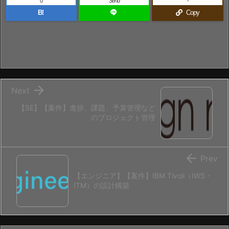
0
Send
-
B!
Copy

Next
【SE】【案件】進捗、課題、予算管理など
のプロジェクト管理

Prev
【エンジニア】【案件】IBM Tivoli（IWS・
ITM）の設計構築