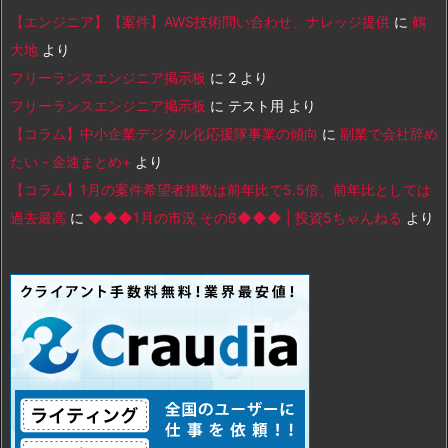
【エンジニア】【案件】AWS技術問い合わせ、ナレッジ提供
に
鶴
大地
より
フリーランスエンジニア掲示板
に
2
より
フリーランスエンジニア掲示板
に
テスト用
より
【コラム】中小企業デジタル化応援隊事業の傾向
に
副業で会社辞め
たい - 金速まとめ+
より
【コラム】1月の案件希望者指数は前年比で5.5倍、前年比としては
過去最高
に
◆◆◆1月の市況 その6◆◆◆ | 投資5ちゃんねる
より