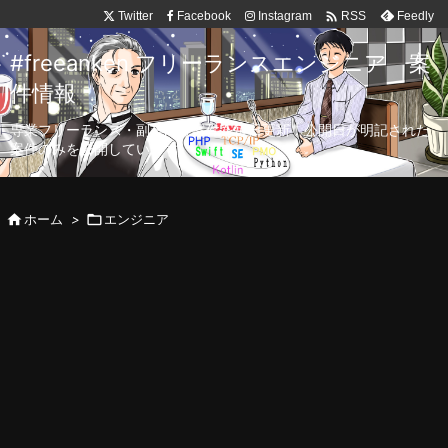

Twitter
Facebook
Instagram
Feedly
RSS
#freeanken フリーランスエンジニア 案
件情報
専業フリーランス・副業向け案件を毎日更新！公開日が明記された
案件のみを公開しています。

ホーム
>

エンジニア