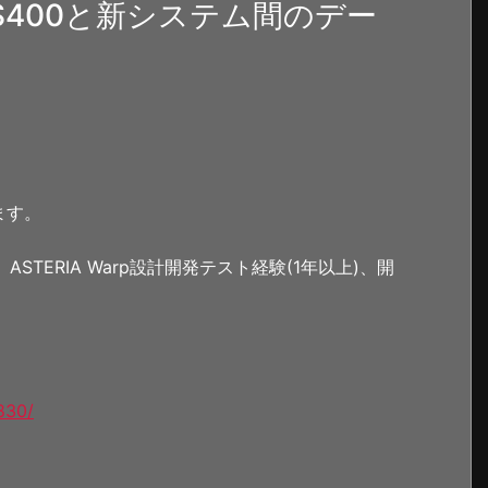
400と新システム間のデー
ます。
STERIA Warp設計開発テスト経験(1年以上)、開
830/