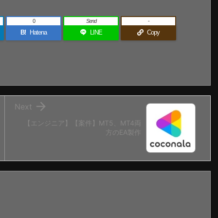
0
Send
-
B!
Hatena
LINE
Copy

Next
【エンジニア】【案件】MT5、MT4両
方のEA製作