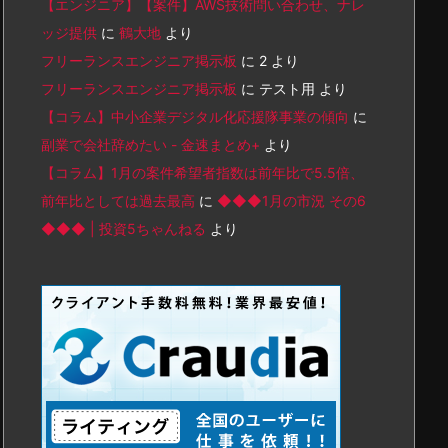
【エンジニア】【案件】AWS技術問い合わせ、ナレ
ッジ提供
に
鶴大地
より
フリーランスエンジニア掲示板
に
2
より
フリーランスエンジニア掲示板
に
テスト用
より
【コラム】中小企業デジタル化応援隊事業の傾向
に
副業で会社辞めたい - 金速まとめ+
より
【コラム】1月の案件希望者指数は前年比で5.5倍、
前年比としては過去最高
に
◆◆◆1月の市況 その6
◆◆◆ | 投資5ちゃんねる
より