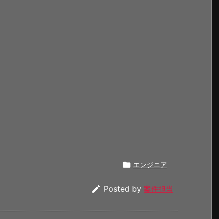

エンジニア

Posted by
案件担当