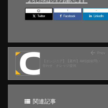
よろしければシェアお願いします
!
-

Twitter
Facebook
LinkedIn

Prev
【エンジニア】【案件】AWS技術問い
合わせ、ナレッジ提供

関連記事