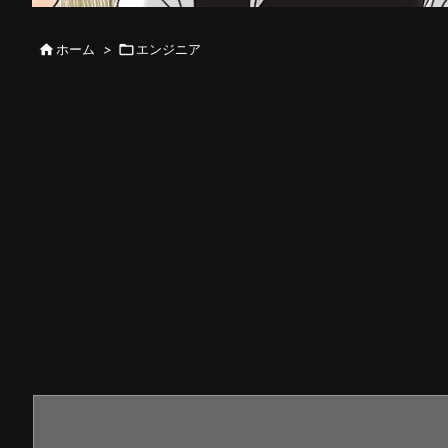

ホーム
>

エンジニア