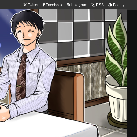

Twitter
Facebook
Instagram
Feedly
RSS