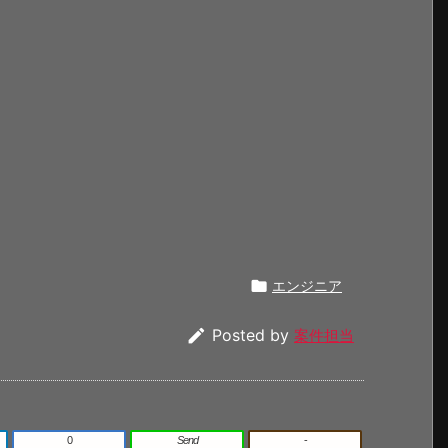

エンジニア

Posted by
案件担当
0
Send
-