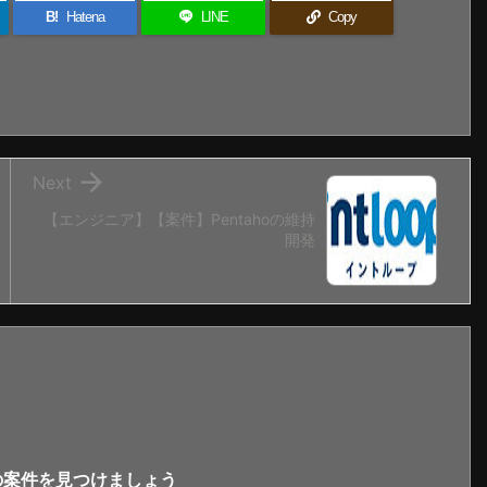
B!
Hatena
LINE
Copy

Next
【エンジニア】【案件】Pentahoの維持
開発
新の案件を見つけましょう