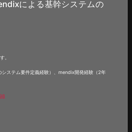
ndixによる基幹システムの
ます。
ステム要件定義経験）、mendix開発経験（2年
598