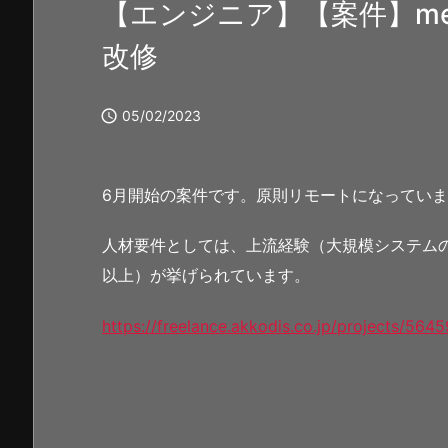
【エンジニア】【案件】me
改修

05/02/2023
6月開始の案件です。原則リモートになってい
人材要件としては、上流経験（大規模システムのシ
以上）が挙げられています。
https://freelance.akkodis.co.jp/projects/564