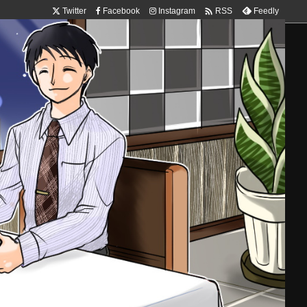

Twitter
Facebook
Instagram
Feedly
RSS