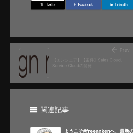
Twitter
Facebook
LinkedIn

Prev
【エンジニア】【案件】Sales Cloud、
Service Cloudの開発

関連記事
ようこそ#freeankenへ、最