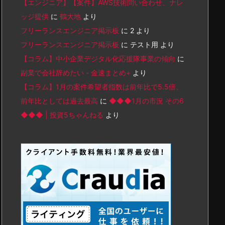
【エンジニア】【案件】AWS技術問い合わせ、ナレ
ッジ提供
に
鶴大地
より
フリーランスエンジニア掲示板
に
2
より
フリーランスエンジニア掲示板
に
テスト用
より
【コラム】中小企業デジタル化応援隊事業の傾向
に
副業で会社辞めたい - 金速まとめ+
より
【コラム】1月の案件希望者指数は前年比で5.5倍、
前年比としては過去最高
に
◆◆◆1月の市況 その6
◆◆◆ | 投資5ちゃんねる
より