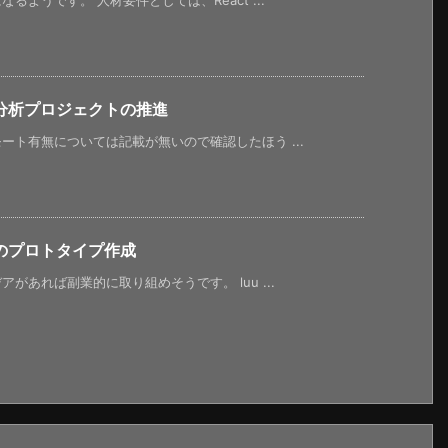
ようです。 人材要件としては、React ...
分析プロジェクトの推進
ト有無については記載が無いので確認したほう ...
のプロトタイプ作成
あれば副業的に取り組めそうです。 luu ...