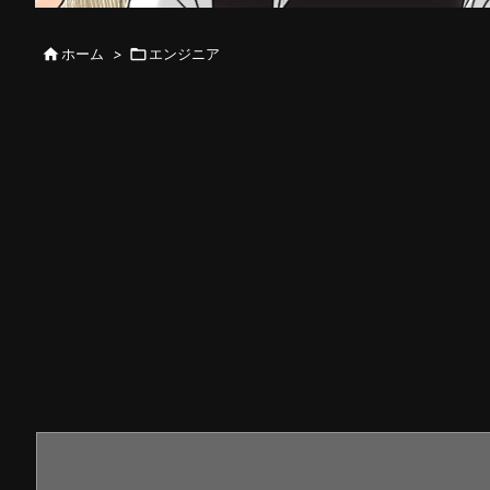

ホーム
>

エンジニア