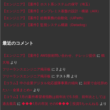
【エンジニア】【案件】ホスト系システムの保守（埼玉）
【エンジニア】【案件】オンプレミス基盤の設計・構築（AIX）
【エンジニア】【案件】総務業務の自動化（UiPath）
【エンジニア】【案件】監視システム構築（Datadog）
最近のコメント
【エンジニア】【案件】AWS技術問い合わせ、ナレッジ提供
に
鶴
大地
より
フリーランスエンジニア掲示板
に
2
より
フリーランスエンジニア掲示板
に
テスト用
より
【コラム】中小企業デジタル化応援隊事業の傾向
に
副業で会社辞め
たい - 金速まとめ+
より
【コラム】1月の案件希望者指数は前年比で5.5倍、前年比としては
過去最高
に
◆◆◆1月の市況 その6◆◆◆ | 投資5ちゃんねる
より