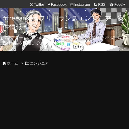

Twitter
Facebook
Instagram
Feedly
RSS
#freeanken フリーランスエンジニア 案
件情報
専業フリーランス・副業向け案件を毎日更新！公開日が明記された
案件のみを公開しています。

ホーム
>

エンジニア