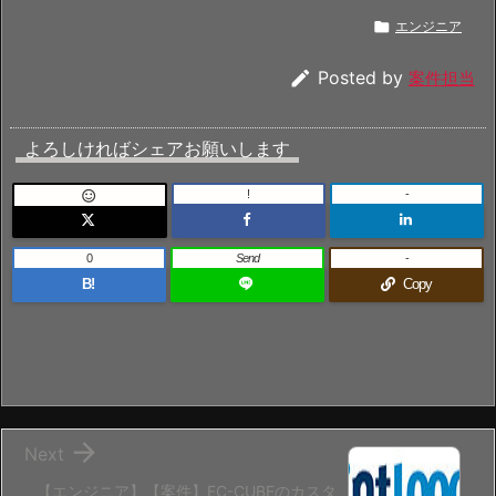

エンジニア

Posted by
案件担当
よろしければシェアお願いします
!
-

0
Send
-
B!
Copy

Next
【エンジニア】【案件】EC-CUBEのカスタ