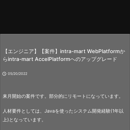
【エンジニア】【案件】intra-mart WebPlatformか
らintra-mart AccelPlatformへのアップグレード

05/20/2022
来月開始の案件です。部分的にリモートになっています。
人材要件としては、Javaを使ったシステム開発経験(1年以
上)となっています。