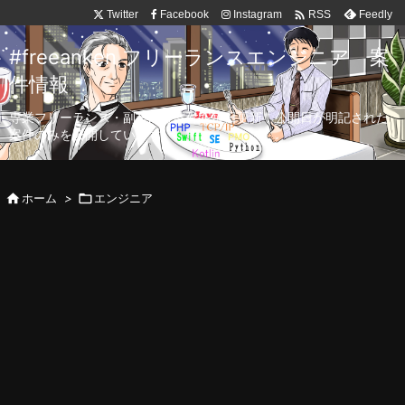

Twitter
Facebook
Instagram
Feedly
RSS
#freeanken フリーランスエンジニア 案
件情報
専業フリーランス・副業向け案件を毎日更新！公開日が明記された
案件のみを公開しています。

ホーム
>

エンジニア