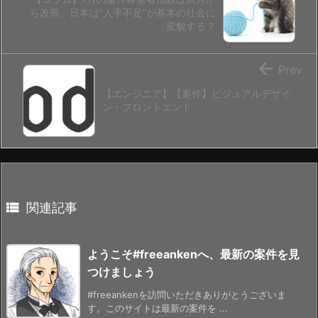
ら改善、日本は”人手不足”が基本の社会に
変貌する？

Prev
【エンジニア】【案件】ビジュアルデザイ
ン・フロントエンド

関連記事
ようこそ#freeankenへ、最新の案件を見
つけましょう
#freeankenを訪問いただきありがとうございま
す。このサイトは最新の案件を ...