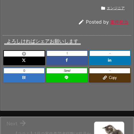

エンジニア

Posted by
案件担当
よろしければシェアお願いします
!
-

0
Send
-
B!
Copy

Next
【コラム】1月の案件希望者指数は前月か