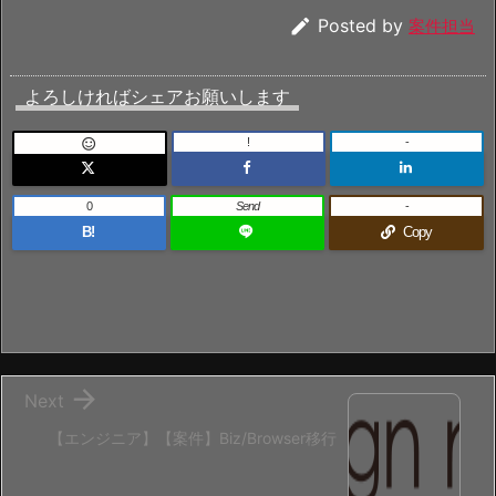

Posted by
案件担当
よろしければシェアお願いします
!
-

0
Send
-
B!
Copy

Next
【エンジニア】【案件】Biz/Browser移行