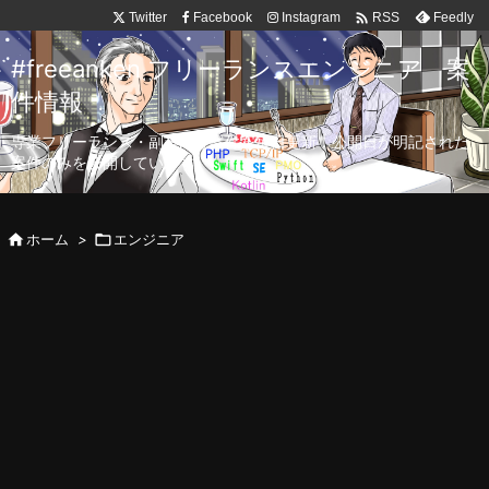

Twitter
Facebook
Instagram
Feedly
RSS
#freeanken フリーランスエンジニア 案
件情報
専業フリーランス・副業向け案件を毎日更新！公開日が明記された
案件のみを公開しています。

ホーム
>

エンジニア