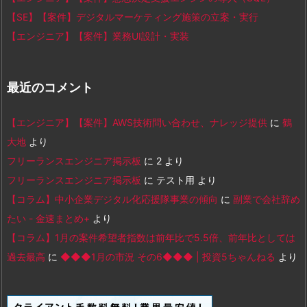
【SE】【案件】デジタルマーケティング施策の立案・実行
【エンジニア】【案件】業務UI設計・実装
最近のコメント
【エンジニア】【案件】AWS技術問い合わせ、ナレッジ提供
に
鶴
大地
より
フリーランスエンジニア掲示板
に
2
より
フリーランスエンジニア掲示板
に
テスト用
より
【コラム】中小企業デジタル化応援隊事業の傾向
に
副業で会社辞め
たい - 金速まとめ+
より
【コラム】1月の案件希望者指数は前年比で5.5倍、前年比としては
過去最高
に
◆◆◆1月の市況 その6◆◆◆ | 投資5ちゃんねる
より