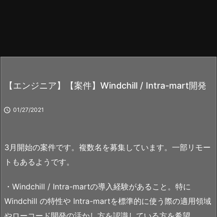
【エンジニア】【案件】Windchill / Intra-mart開発

01/27/2021
3月開始の案件です。複数名を募集しています。一部リモー
トもあるようです。
・Windchill / Intra-martの導入経験があること。特に
Windchill の特性や Intra-martを標準的に使う際の適用領域
やローコード開発の活かし方を認識している方を希望。