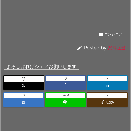

エンジニア

Posted by
案件担当
よろしければシェアお願いします
0
-

0
Send
-
B!
Copy