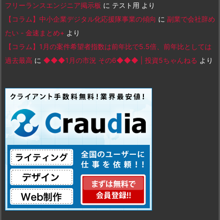
フリーランスエンジニア掲示板
に
テスト用
より
【コラム】中小企業デジタル化応援隊事業の傾向
に
副業で会社辞め
たい - 金速まとめ+
より
【コラム】1月の案件希望者指数は前年比で5.5倍、前年比としては
過去最高
に
◆◆◆1月の市況 その6◆◆◆ | 投資5ちゃんねる
より