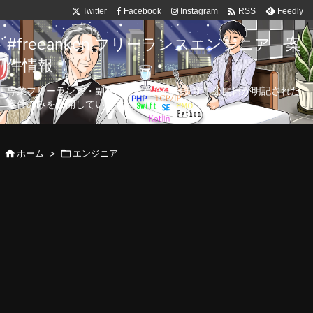

Twitter
Facebook
Instagram
Feedly
RSS
#freeanken フリーランスエンジニア 案
件情報
専業フリーランス・副業向け案件を毎日更新！公開日が明記された
案件のみを公開しています。

ホーム
>

エンジニア