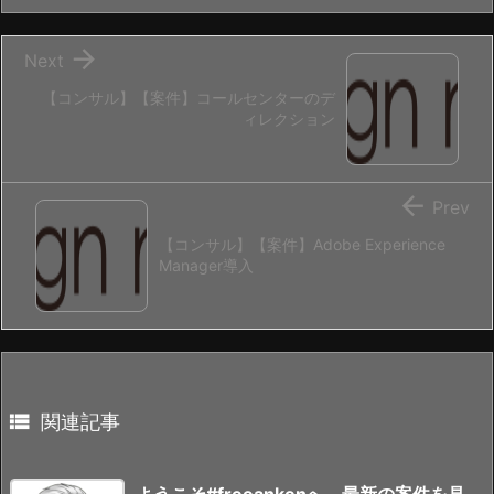

Next
【コンサル】【案件】コールセンターのデ
ィレクション

Prev
【コンサル】【案件】Adobe Experience
Manager導入

関連記事
ようこそ#freeankenへ、最新の案件を見