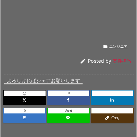

エンジニア

Posted by
案件担当
よろしければシェアお願いします
0
-

0
Send
-
B!
Copy