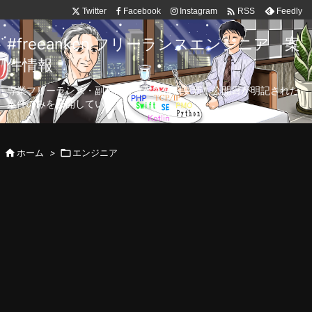

Twitter
Facebook
Instagram
Feedly
RSS
#freeanken フリーランスエンジニア 案
件情報
専業フリーランス・副業向け案件を毎日更新！公開日が明記された
案件のみを公開しています。

ホーム
>

エンジニア