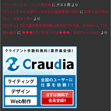
フリーランスエンジニア掲示板
に
テスト用
より
【コラム】中小企業デジタル化応援隊事業の傾向
に
副業で会社辞め
たい - 金速まとめ+
より
【コラム】1月の案件希望者指数は前年比で5.5倍、前年比としては
過去最高
に
◆◆◆1月の市況 その6◆◆◆ | 投資5ちゃんねる
より